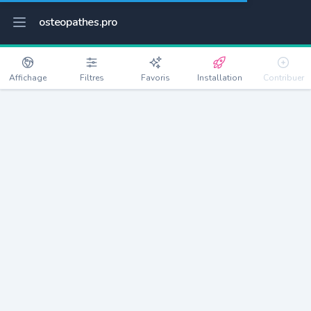
osteopathes.pro
Affichage
Filtres
Favoris
Installation
Contribuer
Paris 1er Arrondissement
Détails
75001
15919 habitants
Débloquer les informations
Ostéopathes à Paris 1er Arrondissement
xxxx
habitants/ostéo
Avec toi, la densité passe à
xxxx
Si on rajoute les villes à moins de 5km cela donne
xxxx
Avec les villes à moins de 10km cela donne
xxxx
Connectez-vous pour voir les annonces d'ostéopathes à
proximité.