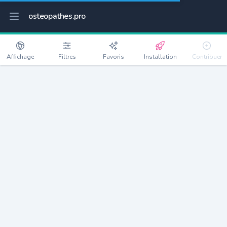
osteopathes.pro
Affichage
Filtres
Favoris
Installation
Contribuer
Amfreville-la-Mi-Voie
Détails
76920
3296 habitants
Débloquer les informations
Ostéopathes à Amfreville-la-Mi-Voie
xxxx
habitants/ostéo
Avec toi, la densité passe à
xxxx
Si on rajoute les villes à moins de 5km cela donne
xxxx
Avec les villes à moins de 10km cela donne
xxxx
Connectez-vous pour voir les annonces d'ostéopathes à
proximité.