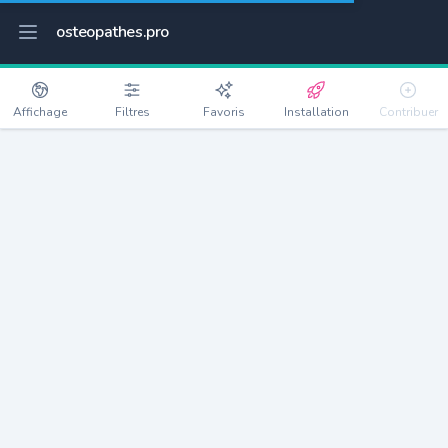
osteopathes.pro
Affichage
Filtres
Favoris
Installation
Contribuer
Ancretiéville-Saint-Victor
Détails
76760
367 habitants
Débloquer les informations
Ostéopathes à Ancretiéville-Saint-Victor
xxxx
habitants/ostéo
Avec toi, la densité passe à
xxxx
Si on rajoute les villes à moins de 5km cela donne
xxxx
Avec les villes à moins de 10km cela donne
xxxx
Connectez-vous pour voir les annonces d'ostéopathes à
proximité.