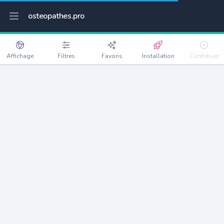
osteopathes.pro
Affichage
Filtres
Favoris
Installation
Contribuer
Auzebosc
Détails
76190
1143 habitants
Débloquer les informations
Ostéopathes à Auzebosc
xxxx
habitants/ostéo
Avec toi, la densité passe à
xxxx
Si on rajoute les villes à moins de 5km cela donne
xxxx
Avec les villes à moins de 10km cela donne
xxxx
Connectez-vous pour voir les annonces d'ostéopathes à
proximité.