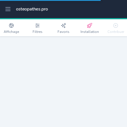
osteopathes.pro
Affichage
Filtres
Favoris
Installation
Contribuer
Auzouville-sur-Saâne
Détails
76730
149 habitants
Débloquer les informations
Ostéopathes à Auzouville-sur-Saâne
xxxx
habitants/ostéo
Avec toi, la densité passe à
xxxx
Si on rajoute les villes à moins de 5km cela donne
xxxx
Avec les villes à moins de 10km cela donne
xxxx
Connectez-vous pour voir les annonces d'ostéopathes à
proximité.