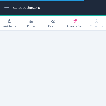
osteopathes.pro
Affichage
Filtres
Favoris
Installation
Contribuer
Bénesville
Détails
76560
167 habitants
Débloquer les informations
Ostéopathes à Bénesville
xxxx
habitants/ostéo
Avec toi, la densité passe à
xxxx
Si on rajoute les villes à moins de 5km cela donne
xxxx
Avec les villes à moins de 10km cela donne
xxxx
Connectez-vous pour voir les annonces d'ostéopathes à
proximité.