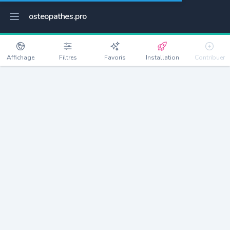
osteopathes.pro
Affichage
Filtres
Favoris
Installation
Contribuer
Fresquiennes
Détails
76570
1063 habitants
Débloquer les informations
Ostéopathes à Fresquiennes
xxxx
habitants/ostéo
Avec toi, la densité passe à
xxxx
Si on rajoute les villes à moins de 5km cela donne
xxxx
Avec les villes à moins de 10km cela donne
xxxx
Connectez-vous pour voir les annonces d'ostéopathes à
proximité.