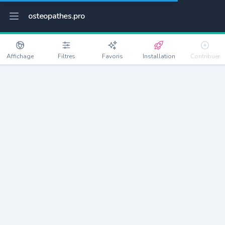
osteopathes.pro
Affichage
Filtres
Favoris
Installation
Contribuer
Gonzeville
Détails
76560
130 habitants
Débloquer les informations
Ostéopathes à Gonzeville
xxxx
habitants/ostéo
Avec toi, la densité passe à
xxxx
Si on rajoute les villes à moins de 5km cela donne
xxxx
Avec les villes à moins de 10km cela donne
xxxx
Connectez-vous pour voir les annonces d'ostéopathes à
proximité.