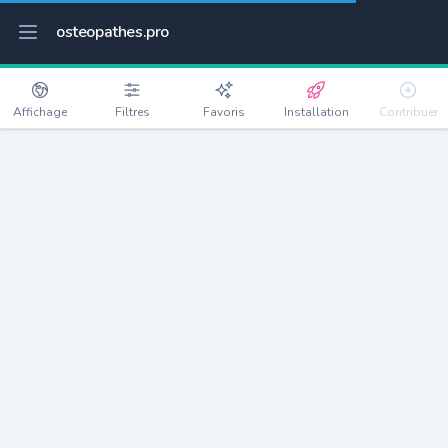
osteopathes.pro
Affichage
Filtres
Favoris
Installation
Contribuer
Grémonville
Détails
76970
449 habitants
Débloquer les informations
Ostéopathes à Grémonville
xxxx
habitants/ostéo
Avec toi, la densité passe à
xxxx
Si on rajoute les villes à moins de 5km cela donne
xxxx
Avec les villes à moins de 10km cela donne
xxxx
Connectez-vous pour voir les annonces d'ostéopathes à
proximité.