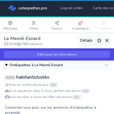
osteopathes.pro
Logiciel ostéo
Carte des os
Affichage
Filtres
Favoris
Installation
Contribuer
Le Mesnil-Esnard
Détails
76240
7980 habitants
Débloquer les informations
Ostéopathes à Le Mesnil-Esnard
xxxx
habitants/ostéo
Avec toi, la densité passe à
xxxx
Si on rajoute les villes à moins de 5km cela donne
xxxx
Avec les villes à moins de 10km cela donne
xxxx
Connectez-vous pour voir les annonces d'ostéopathes à
proximité.