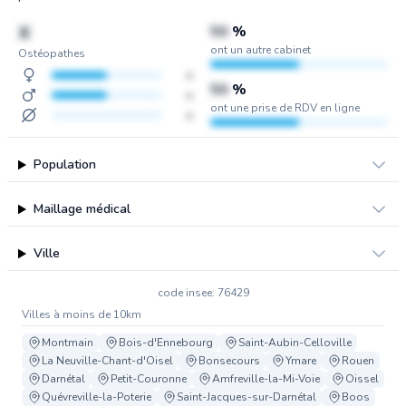
X
50
%
ont un autre cabinet
Ostéopathes
x
50
%
x
ont une prise de RDV en ligne
x
Population
Maillage médical
Ville
code insee: 76429
Villes à moins de 10km
Montmain
Bois-d'Ennebourg
Saint-Aubin-Celloville
La Neuville-Chant-d'Oisel
Bonsecours
Ymare
Rouen
Darnétal
Petit-Couronne
Amfreville-la-Mi-Voie
Oissel
Quévreville-la-Poterie
Saint-Jacques-sur-Darnétal
Boos