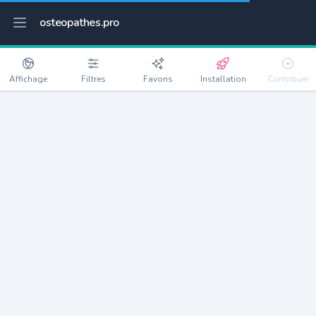
osteopathes.pro
Affichage
Filtres
Favoris
Installation
Contribuer
Mesnil-Panneville
Détails
76570
772 habitants
Débloquer les informations
Ostéopathes à Mesnil-Panneville
xxxx
habitants/ostéo
Avec toi, la densité passe à
xxxx
Si on rajoute les villes à moins de 5km cela donne
xxxx
Avec les villes à moins de 10km cela donne
xxxx
Connectez-vous pour voir les annonces d'ostéopathes à
proximité.