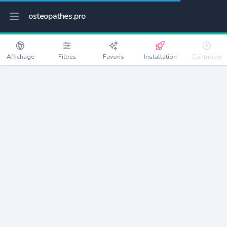
osteopathes.pro
Affichage
Filtres
Favoris
Installation
Contribuer
Morgny-la-Pommeraye
Détails
76750
1071 habitants
Débloquer les informations
Ostéopathes à Morgny-la-Pommeraye
xxxx
habitants/ostéo
Avec toi, la densité passe à
xxxx
Si on rajoute les villes à moins de 5km cela donne
xxxx
Avec les villes à moins de 10km cela donne
xxxx
Connectez-vous pour voir les annonces d'ostéopathes à
proximité.