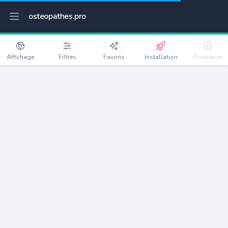
osteopathes.pro
Affichage
Filtres
Favoris
Installation
Contribuer
La Neuville-Chant-d'Oisel
Détails
76520
2377 habitants
Débloquer les informations
Ostéopathes à La Neuville-Chant-d'Oisel
xxxx
habitants/ostéo
Avec toi, la densité passe à
xxxx
Si on rajoute les villes à moins de 5km cela donne
xxxx
Avec les villes à moins de 10km cela donne
xxxx
Connectez-vous pour voir les annonces d'ostéopathes à
proximité.