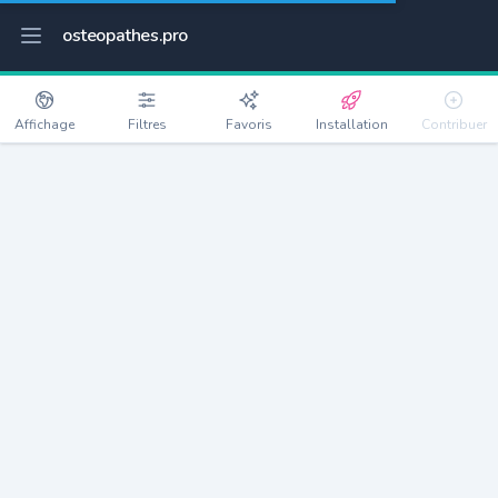
osteopathes.pro
Affichage
Filtres
Favoris
Installation
Contribuer
Préaux
Détails
76160
1863 habitants
Débloquer les informations
Ostéopathes à Préaux
xxxx
habitants/ostéo
Avec toi, la densité passe à
xxxx
Si on rajoute les villes à moins de 5km cela donne
xxxx
Avec les villes à moins de 10km cela donne
xxxx
Connectez-vous pour voir les annonces d'ostéopathes à
proximité.