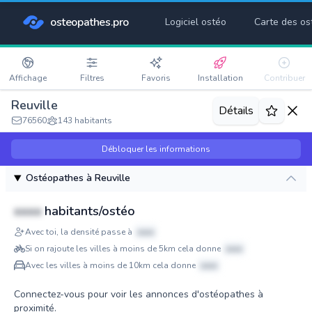
osteopathes.pro
Logiciel ostéo
Carte des os
Affichage
Filtres
Favoris
Installation
Contribuer
Reuville
Détails
76560
143 habitants
Débloquer les informations
Ostéopathes à Reuville
xxxx
habitants/ostéo
Avec toi, la densité passe à
xxxx
Si on rajoute les villes à moins de 5km cela donne
xxxx
Avec les villes à moins de 10km cela donne
xxxx
Connectez-vous pour voir les annonces d'ostéopathes à
proximité.