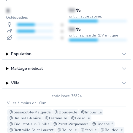
X
50
%
ont un autre cabinet
Ostéopathes
x
50
%
x
ont une prise de RDV en ligne
x
Population
Maillage médical
Ville
code insee: 76524
Villes à moins de 10km
Sassetot-le-Malgardé
Doudeville
Imbleville
Biville-la-Rivière
Lestanville
Greuville
Criquetot-sur-Ouville
Prétot-Vicquemare
Lindebeuf
Bretteville-Saint-Laurent
Bourville
Yerville
Boudeville