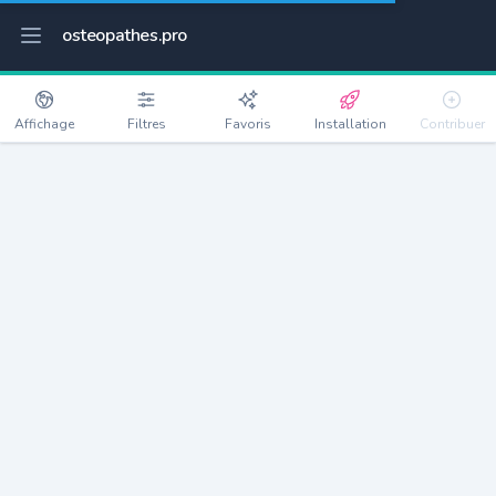
osteopathes.pro
Affichage
Filtres
Favoris
Installation
Contribuer
Rocquefort
Détails
76640
326 habitants
Débloquer les informations
Ostéopathes à Rocquefort
xxxx
habitants/ostéo
Avec toi, la densité passe à
xxxx
Si on rajoute les villes à moins de 5km cela donne
xxxx
Avec les villes à moins de 10km cela donne
xxxx
Connectez-vous pour voir les annonces d'ostéopathes à
proximité.