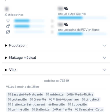
X
50
%
ont un autre cabinet
Ostéopathes
x
50
%
x
ont une prise de RDV en ligne
x
Population
Maillage médical
Ville
code insee: 76549
Villes à moins de 10km
Sassetot-le-Malgardé
Imbleville
Biville-la-Rivière
Lestanville
Greuville
Prétot-Vicquemare
Lindebeuf
Bretteville-Saint-Laurent
Bourville
Boudeville
Lammerville
Étalleville
Rainfreville
Beauval-en-Caux