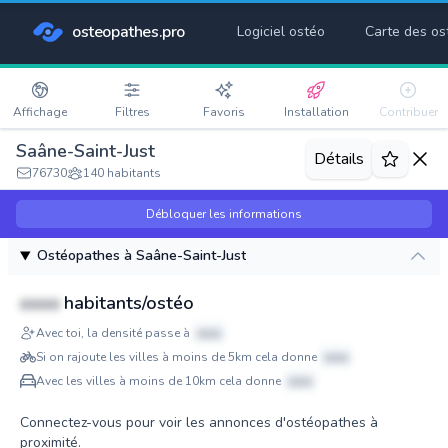
osteopathes.pro
Logiciel ostéo
Carte des os
Affichage
Filtres
Favoris
Installation
Contribuer
Saâne-Saint-Just
Détails
76730
140 habitants
Débloquer les informations
Ostéopathes à Saâne-Saint-Just
xxxx
habitants/ostéo
Avec toi, la densité passe à
xxxx
Si on rajoute les villes à moins de 5km cela donne
xxxx
Avec les villes à moins de 10km cela donne
xxxx
Connectez-vous pour voir les annonces d'ostéopathes à
proximité.