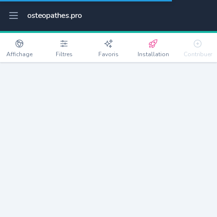
osteopathes.pro
Affichage
Filtres
Favoris
Installation
Contribuer
Sainte-Marie-des-Champs
Détails
76190
1579 habitants
Débloquer les informations
Ostéopathes à Sainte-Marie-des-Champs
xxxx
habitants/ostéo
Avec toi, la densité passe à
xxxx
Si on rajoute les villes à moins de 5km cela donne
xxxx
Avec les villes à moins de 10km cela donne
xxxx
Connectez-vous pour voir les annonces d'ostéopathes à
proximité.