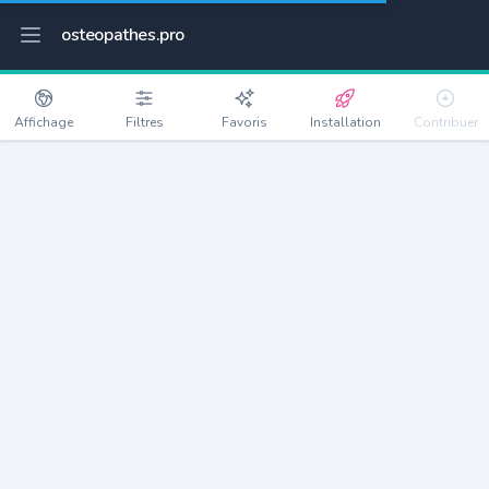
osteopathes.pro
Affichage
Filtres
Favoris
Installation
Contribuer
Saussay
Détails
76760
365 habitants
Débloquer les informations
Ostéopathes à Saussay
xxxx
habitants/ostéo
Avec toi, la densité passe à
xxxx
Si on rajoute les villes à moins de 5km cela donne
xxxx
Avec les villes à moins de 10km cela donne
xxxx
Connectez-vous pour voir les annonces d'ostéopathes à
proximité.