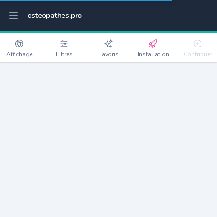
osteopathes.pro
Affichage
Filtres
Favoris
Installation
Contribuer
Tourville-la-Rivière
Détails
76410
2568 habitants
Débloquer les informations
Ostéopathes à Tourville-la-Rivière
xxxx
habitants/ostéo
Avec toi, la densité passe à
xxxx
Si on rajoute les villes à moins de 5km cela donne
xxxx
Avec les villes à moins de 10km cela donne
xxxx
Connectez-vous pour voir les annonces d'ostéopathes à
proximité.