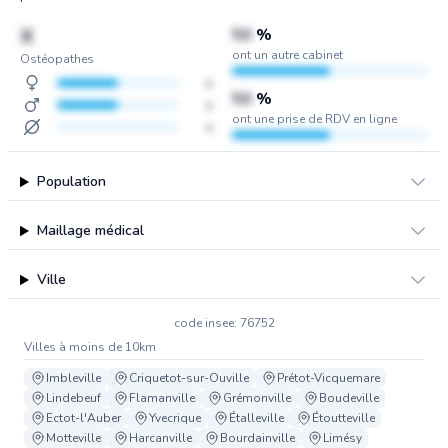
X
50
%
ont un autre cabinet
Ostéopathes
x
50
%
x
ont une prise de RDV en ligne
x
Population
Maillage médical
Ville
code insee: 76752
Villes à moins de 10km
Imbleville
Criquetot-sur-Ouville
Prétot-Vicquemare
Lindebeuf
Flamanville
Grémonville
Boudeville
Ectot-l'Auber
Yvecrique
Étalleville
Étoutteville
Motteville
Harcanville
Bourdainville
Limésy