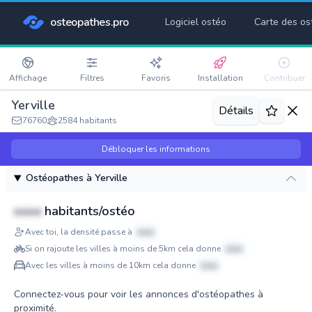
osteopathes.pro
Logiciel ostéo
Carte des os
Affichage
Filtres
Favoris
Installation
Contribuer
Yerville
Détails
76760
2584 habitants
Débloquer les informations
Ostéopathes à Yerville
xxxx
habitants/ostéo
Avec toi, la densité passe à
xxxx
Si on rajoute les villes à moins de 5km cela donne
xxxx
Avec les villes à moins de 10km cela donne
xxxx
Connectez-vous pour voir les annonces d'ostéopathes à
proximité.