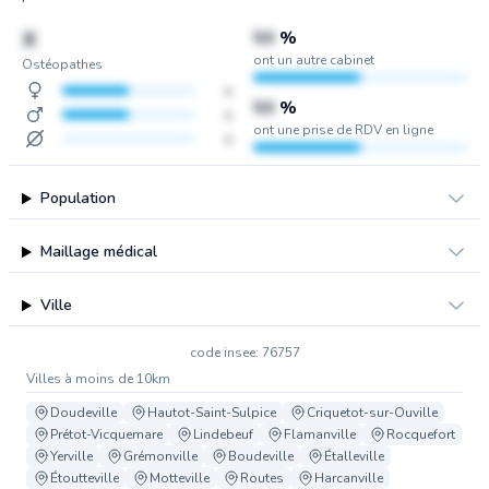
X
50
%
ont un autre cabinet
Ostéopathes
x
50
%
x
ont une prise de RDV en ligne
x
Population
Maillage médical
Ville
code insee: 76757
Villes à moins de 10km
Doudeville
Hautot-Saint-Sulpice
Criquetot-sur-Ouville
Prétot-Vicquemare
Lindebeuf
Flamanville
Rocquefort
Yerville
Grémonville
Boudeville
Étalleville
Étoutteville
Motteville
Routes
Harcanville