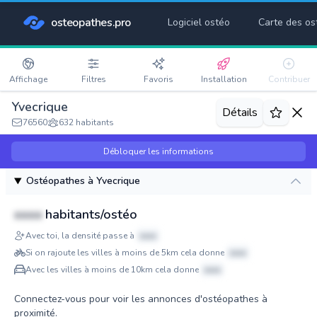
osteopathes.pro
Logiciel ostéo
Carte des os
Affichage
Filtres
Favoris
Installation
Contribuer
Yvecrique
Détails
76560
632 habitants
Débloquer les informations
Ostéopathes à Yvecrique
xxxx
habitants/ostéo
Avec toi, la densité passe à
xxxx
Si on rajoute les villes à moins de 5km cela donne
xxxx
Avec les villes à moins de 10km cela donne
xxxx
Connectez-vous pour voir les annonces d'ostéopathes à
proximité.