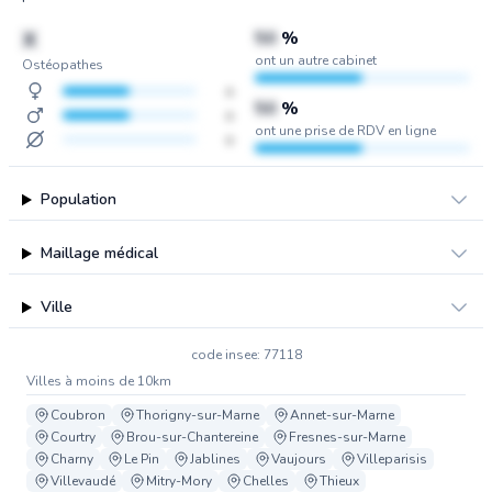
X
50
%
ont un autre cabinet
Ostéopathes
x
50
%
x
ont une prise de RDV en ligne
x
Population
Maillage médical
Ville
code insee: 77118
Villes à moins de 10km
Coubron
Thorigny-sur-Marne
Annet-sur-Marne
Courtry
Brou-sur-Chantereine
Fresnes-sur-Marne
Charny
Le Pin
Jablines
Vaujours
Villeparisis
Villevaudé
Mitry-Mory
Chelles
Thieux