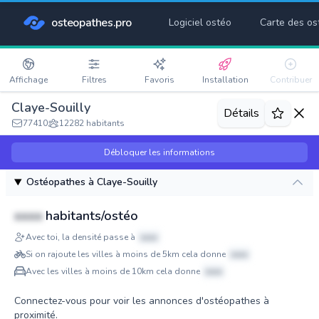
osteopathes.pro
Logiciel ostéo
Carte des os
Affichage
Filtres
Favoris
Installation
Contribuer
Claye-Souilly
Détails
77410
12282 habitants
Débloquer les informations
Ostéopathes à Claye-Souilly
xxxx
habitants/ostéo
Avec toi, la densité passe à
xxxx
Si on rajoute les villes à moins de 5km cela donne
xxxx
Avec les villes à moins de 10km cela donne
xxxx
Connectez-vous pour voir les annonces d'ostéopathes à
proximité.