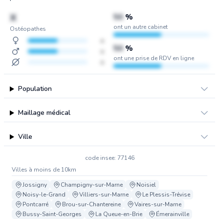
X
50
%
ont un autre cabinet
Ostéopathes
x
50
%
x
ont une prise de RDV en ligne
x
Population
Maillage médical
Ville
code insee: 77146
Villes à moins de 10km
Jossigny
Champigny-sur-Marne
Noisiel
Noisy-le-Grand
Villiers-sur-Marne
Le Plessis-Trévise
Pontcarré
Brou-sur-Chantereine
Vaires-sur-Marne
Bussy-Saint-Georges
La Queue-en-Brie
Émerainville