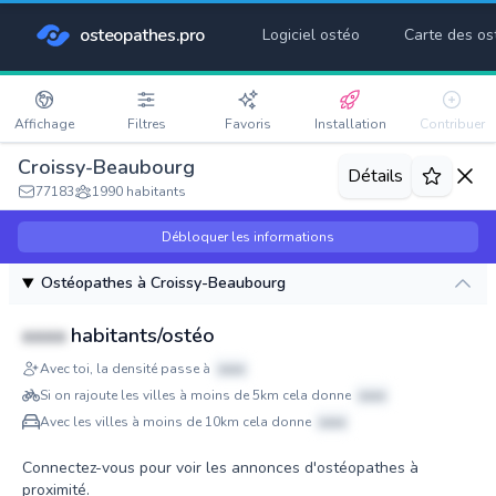
osteopathes.pro
Logiciel ostéo
Carte des os
Affichage
Filtres
Favoris
Installation
Contribuer
Croissy-Beaubourg
Détails
77183
1990 habitants
Débloquer les informations
Ostéopathes à Croissy-Beaubourg
xxxx
habitants/ostéo
Avec toi, la densité passe à
xxxx
Si on rajoute les villes à moins de 5km cela donne
xxxx
Avec les villes à moins de 10km cela donne
xxxx
Connectez-vous pour voir les annonces d'ostéopathes à
proximité.