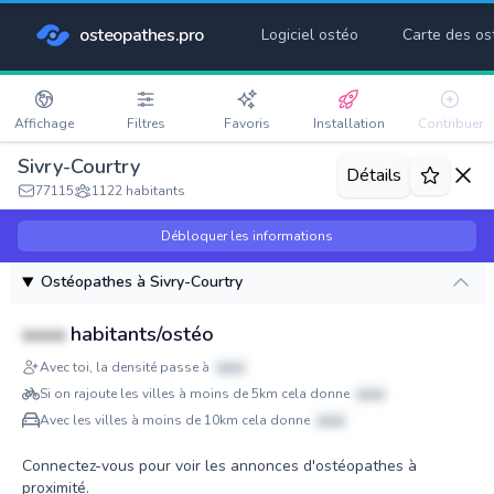
osteopathes.pro
Logiciel ostéo
Carte des os
Affichage
Filtres
Favoris
Installation
Contribuer
Sivry-Courtry
Détails
77115
1122 habitants
Débloquer les informations
Ostéopathes à Sivry-Courtry
xxxx
habitants/ostéo
Avec toi, la densité passe à
xxxx
Si on rajoute les villes à moins de 5km cela donne
xxxx
Avec les villes à moins de 10km cela donne
xxxx
Connectez-vous pour voir les annonces d'ostéopathes à
proximité.