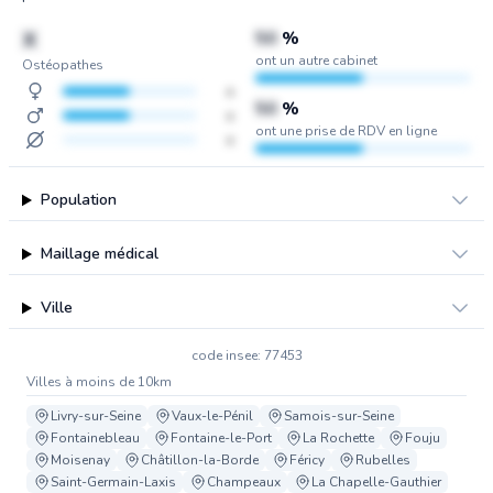
X
50
%
ont un autre cabinet
Ostéopathes
x
50
%
x
ont une prise de RDV en ligne
x
Population
Maillage médical
Ville
code insee: 77453
Villes à moins de 10km
Livry-sur-Seine
Vaux-le-Pénil
Samois-sur-Seine
Fontainebleau
Fontaine-le-Port
La Rochette
Fouju
Moisenay
Châtillon-la-Borde
Féricy
Rubelles
Saint-Germain-Laxis
Champeaux
La Chapelle-Gauthier