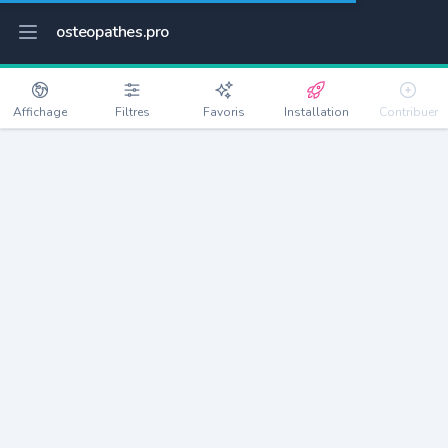
osteopathes.pro
Affichage
Filtres
Favoris
Installation
Contribuer
Vaires-sur-Marne
Détails
77360
13518 habitants
Débloquer les informations
Ostéopathes à Vaires-sur-Marne
xxxx
habitants/ostéo
Avec toi, la densité passe à
xxxx
Si on rajoute les villes à moins de 5km cela donne
xxxx
Avec les villes à moins de 10km cela donne
xxxx
Connectez-vous pour voir les annonces d'ostéopathes à
proximité.