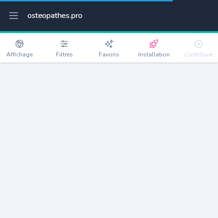
osteopathes.pro
Affichage
Filtres
Favoris
Installation
Contribuer
L'Étang-la-Ville
Détails
78620
4673 habitants
Débloquer les informations
Ostéopathes à L'Étang-la-Ville
xxxx
habitants/ostéo
Avec toi, la densité passe à
xxxx
Si on rajoute les villes à moins de 5km cela donne
xxxx
Avec les villes à moins de 10km cela donne
xxxx
Connectez-vous pour voir les annonces d'ostéopathes à
proximité.