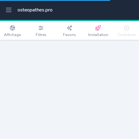
osteopathes.pro
Affichage
Filtres
Favoris
Installation
Contribuer
Guitrancourt
Détails
78440
628 habitants
Débloquer les informations
Ostéopathes à Guitrancourt
xxxx
habitants/ostéo
Avec toi, la densité passe à
xxxx
Si on rajoute les villes à moins de 5km cela donne
xxxx
Avec les villes à moins de 10km cela donne
xxxx
Connectez-vous pour voir les annonces d'ostéopathes à
proximité.