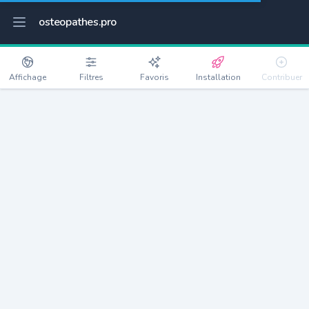
osteopathes.pro
Affichage
Filtres
Favoris
Installation
Contribuer
Magnanville
Détails
78200
6155 habitants
Débloquer les informations
Ostéopathes à Magnanville
xxxx
habitants/ostéo
Avec toi, la densité passe à
xxxx
Si on rajoute les villes à moins de 5km cela donne
xxxx
Avec les villes à moins de 10km cela donne
xxxx
Connectez-vous pour voir les annonces d'ostéopathes à
proximité.