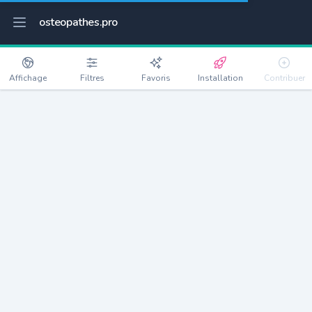
osteopathes.pro
Affichage
Filtres
Favoris
Installation
Contribuer
Mantes-la-Ville
Détails
78711
21376 habitants
Débloquer les informations
Ostéopathes à Mantes-la-Ville
xxxx
habitants/ostéo
Avec toi, la densité passe à
xxxx
Si on rajoute les villes à moins de 5km cela donne
xxxx
Avec les villes à moins de 10km cela donne
xxxx
Connectez-vous pour voir les annonces d'ostéopathes à
proximité.