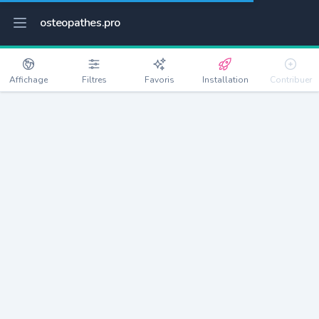
osteopathes.pro
Affichage
Filtres
Favoris
Installation
Contribuer
Mareil-sur-Mauldre
Détails
78124
1709 habitants
Débloquer les informations
Ostéopathes à Mareil-sur-Mauldre
xxxx
habitants/ostéo
Avec toi, la densité passe à
xxxx
Si on rajoute les villes à moins de 5km cela donne
xxxx
Avec les villes à moins de 10km cela donne
xxxx
Connectez-vous pour voir les annonces d'ostéopathes à
proximité.