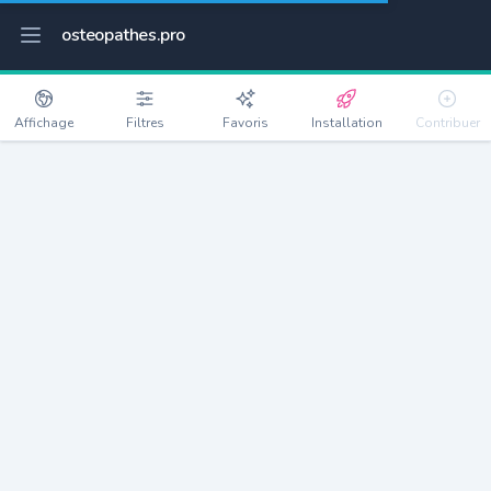
osteopathes.pro
Affichage
Filtres
Favoris
Installation
Contribuer
Nézel
Détails
78410
1083 habitants
Débloquer les informations
Ostéopathes à Nézel
xxxx
habitants/ostéo
Avec toi, la densité passe à
xxxx
Si on rajoute les villes à moins de 5km cela donne
xxxx
Avec les villes à moins de 10km cela donne
xxxx
Connectez-vous pour voir les annonces d'ostéopathes à
proximité.