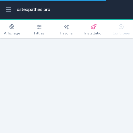
osteopathes.pro
Affichage
Filtres
Favoris
Installation
Contribuer
Porcheville
Détails
78440
3162 habitants
Débloquer les informations
Ostéopathes à Porcheville
xxxx
habitants/ostéo
Avec toi, la densité passe à
xxxx
Si on rajoute les villes à moins de 5km cela donne
xxxx
Avec les villes à moins de 10km cela donne
xxxx
Connectez-vous pour voir les annonces d'ostéopathes à
proximité.