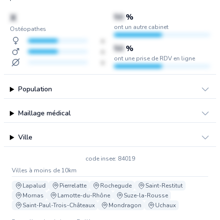
X
50
%
ont un autre cabinet
Ostéopathes
x
50
%
x
ont une prise de RDV en ligne
x
Population
Maillage médical
Ville
code insee: 84019
Villes à moins de 10km
Lapalud
Pierrelatte
Rochegude
Saint-Restitut
Mornas
Lamotte-du-Rhône
Suze-la-Rousse
Saint-Paul-Trois-Châteaux
Mondragon
Uchaux