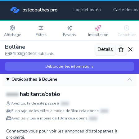
osteopathes.pro
Logiciel ostéo
Carte des os
Affichage
Filtres
Favoris
Installation
Contribuer
Bollène
Détails
84500
13605 habitants
Débloquer les informations
Ostéopathes à Bollène
xxxx
habitants/ostéo
Avec toi, la densité passe à
xxxx
Si on rajoute les villes à moins de 5km cela donne
xxxx
Avec les villes à moins de 10km cela donne
xxxx
Connectez-vous pour voir les annonces d'ostéopathes à
proximité.