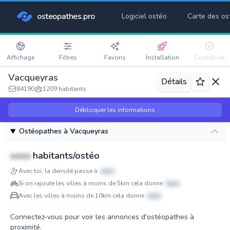
osteopathes.pro
Logiciel ostéo
Carte des os
Affichage
Filtres
Favoris
Installation
Contribuer
Vacqueyras
Détails
84190
1209 habitants
Débloquer les informations
Ostéopathes à Vacqueyras
xxxx
habitants/ostéo
Avec toi, la densité passe à
xxxx
Si on rajoute les villes à moins de 5km cela donne
xxxx
Avec les villes à moins de 10km cela donne
xxxx
Connectez-vous pour voir les annonces d'ostéopathes à
proximité.