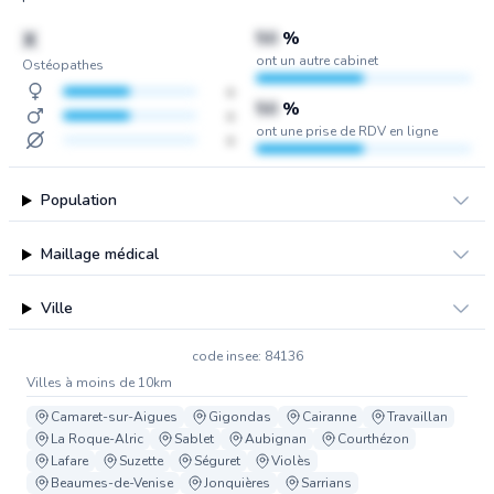
X
50
%
ont un autre cabinet
Ostéopathes
x
50
%
x
ont une prise de RDV en ligne
x
Population
Maillage médical
Ville
code insee: 84136
Villes à moins de 10km
Camaret-sur-Aigues
Gigondas
Cairanne
Travaillan
La Roque-Alric
Sablet
Aubignan
Courthézon
Lafare
Suzette
Séguret
Violès
Beaumes-de-Venise
Jonquières
Sarrians