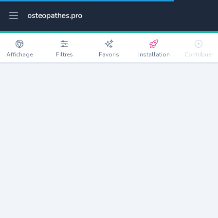
osteopathes.pro
Affichage
Filtres
Favoris
Installation
Contribuer
Brebotte
Détails
90140
384 habitants
Débloquer les informations
Ostéopathes à Brebotte
xxxx
habitants/ostéo
Avec toi, la densité passe à
xxxx
Si on rajoute les villes à moins de 5km cela donne
xxxx
Avec les villes à moins de 10km cela donne
xxxx
Connectez-vous pour voir les annonces d'ostéopathes à
proximité.