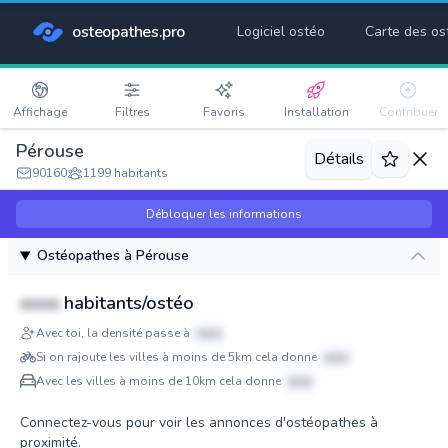
osteopathes.pro
Logiciel ostéo
Carte des os
Affichage
Filtres
Favoris
Installation
Contribuer
Pérouse
Détails
90160
1199 habitants
Débloquer les informations
Ostéopathes à Pérouse
xxxx
habitants/ostéo
Avec toi, la densité passe à
xxxx
Si on rajoute les villes à moins de 5km cela donne
xxxx
Avec les villes à moins de 10km cela donne
xxxx
Connectez-vous pour voir les annonces d'ostéopathes à
proximité.