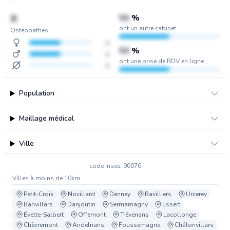
X
50
%
ont un autre cabinet
Ostéopathes
x
50
%
x
ont une prise de RDV en ligne
x
Population
Maillage médical
Ville
code insee: 90076
Villes à moins de 10km
Petit-Croix
Novillard
Denney
Bavilliers
Urcerey
Banvillars
Danjoutin
Sermamagny
Essert
Évette-Salbert
Offemont
Trévenans
Lacollonge
Chèvremont
Andelnans
Foussemagne
Châlonvillars