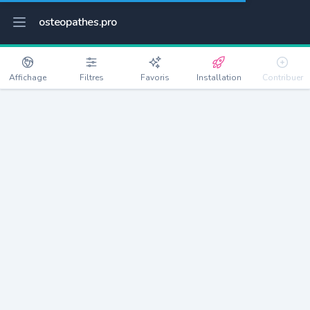
osteopathes.pro
Affichage
Filtres
Favoris
Installation
Contribuer
Chilly-Mazarin
Détails
91380
19938 habitants
Débloquer les informations
Ostéopathes à Chilly-Mazarin
xxxx
habitants/ostéo
Avec toi, la densité passe à
xxxx
Si on rajoute les villes à moins de 5km cela donne
xxxx
Avec les villes à moins de 10km cela donne
xxxx
Connectez-vous pour voir les annonces d'ostéopathes à
proximité.