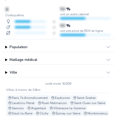
X
50
%
ont un autre cabinet
Ostéopathes
x
50
%
x
ont une prise de RDV en ligne
x
Population
Maillage médical
Ville
code insee: 92009
Villes à moins de 10km
Paris 7e Arrondissement
Eaubonne
Saint-Gratien
Levallois-Perret
Rueil-Malmaison
Saint-Ouen-sur-Seine
Sannois
Argenteuil
Villeneuve-la-Garenne
Deuil-la-Barre
Clichy
Épinay-sur-Seine
Montmorency