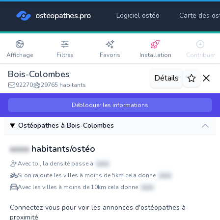
osteopathes.pro
Logiciel ostéo
Carte des os
Affichage
Filtres
Favoris
Installation
Contribuer
Bois-Colombes
Détails
92270
29765 habitants
Débloquer les informations
Ostéopathes à Bois-Colombes
xxxx
habitants/ostéo
Avec toi, la densité passe à
xxxx
Si on rajoute les villes à moins de 5km cela donne
xxxx
Avec les villes à moins de 10km cela donne
xxxx
Connectez-vous pour voir les annonces d'ostéopathes à
proximité.