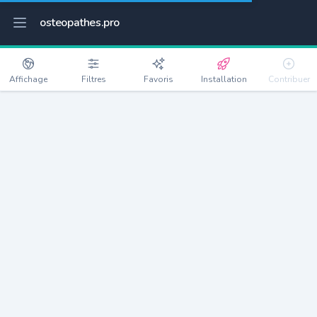
osteopathes.pro
Affichage
Filtres
Favoris
Installation
Contribuer
Châtenay-Malabry
Détails
92290
34898 habitants
Débloquer les informations
Ostéopathes à Châtenay-Malabry
xxxx
habitants/ostéo
Avec toi, la densité passe à
xxxx
Si on rajoute les villes à moins de 5km cela donne
xxxx
Avec les villes à moins de 10km cela donne
xxxx
Connectez-vous pour voir les annonces d'ostéopathes à
proximité.