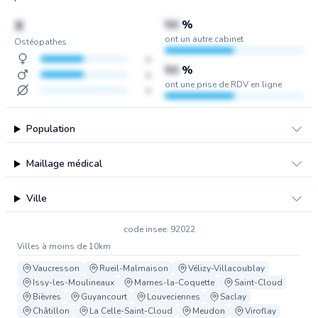
X
50
%
ont un autre cabinet
Ostéopathes
x
50
%
x
ont une prise de RDV en ligne
x
Population
Maillage médical
Ville
code insee: 92022
Villes à moins de 10km
Vaucresson
Rueil-Malmaison
Vélizy-Villacoublay
Issy-les-Moulineaux
Marnes-la-Coquette
Saint-Cloud
Bièvres
Guyancourt
Louveciennes
Saclay
Châtillon
La Celle-Saint-Cloud
Meudon
Viroflay