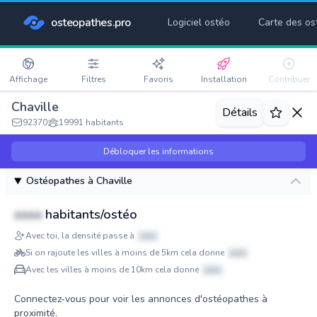
osteopathes.pro
Logiciel ostéo
Carte des os
Affichage
Filtres
Favoris
Installation
Contribuer
Chaville
Détails
92370
19991 habitants
Débloquer les informations
Ostéopathes à Chaville
xxxx
habitants/ostéo
Avec toi, la densité passe à
xxxx
Si on rajoute les villes à moins de 5km cela donne
xxxx
Avec les villes à moins de 10km cela donne
xxxx
Connectez-vous pour voir les annonces d'ostéopathes à
proximité.