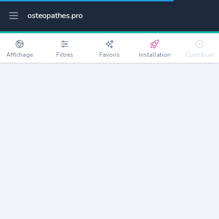
osteopathes.pro
Affichage
Filtres
Favoris
Installation
Contribuer
Malakoff
Détails
92240
30292 habitants
Débloquer les informations
Ostéopathes à Malakoff
xxxx
habitants/ostéo
Avec toi, la densité passe à
xxxx
Si on rajoute les villes à moins de 5km cela donne
xxxx
Avec les villes à moins de 10km cela donne
xxxx
Connectez-vous pour voir les annonces d'ostéopathes à
proximité.