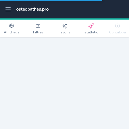
osteopathes.pro
Affichage
Filtres
Favoris
Installation
Contribuer
Le Blanc-Mesnil
Détails
93150
58257 habitants
Débloquer les informations
Ostéopathes à Le Blanc-Mesnil
xxxx
habitants/ostéo
Avec toi, la densité passe à
xxxx
Si on rajoute les villes à moins de 5km cela donne
xxxx
Avec les villes à moins de 10km cela donne
xxxx
Connectez-vous pour voir les annonces d'ostéopathes à
proximité.