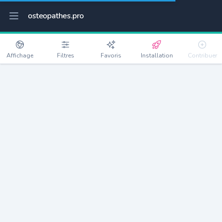
osteopathes.pro
Affichage
Filtres
Favoris
Installation
Contribuer
Alfortville
Détails
94140
45046 habitants
Débloquer les informations
Ostéopathes à Alfortville
xxxx
habitants/ostéo
Avec toi, la densité passe à
xxxx
Si on rajoute les villes à moins de 5km cela donne
xxxx
Avec les villes à moins de 10km cela donne
xxxx
Connectez-vous pour voir les annonces d'ostéopathes à
proximité.