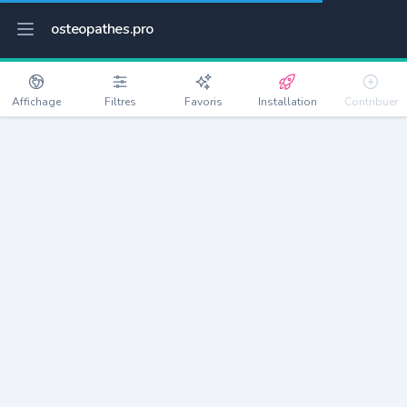
osteopathes.pro
Affichage
Filtres
Favoris
Installation
Contribuer
Bonneuil-sur-Marne
Détails
94380
18750 habitants
Débloquer les informations
Ostéopathes à Bonneuil-sur-Marne
xxxx
habitants/ostéo
Avec toi, la densité passe à
xxxx
Si on rajoute les villes à moins de 5km cela donne
xxxx
Avec les villes à moins de 10km cela donne
xxxx
Connectez-vous pour voir les annonces d'ostéopathes à
proximité.