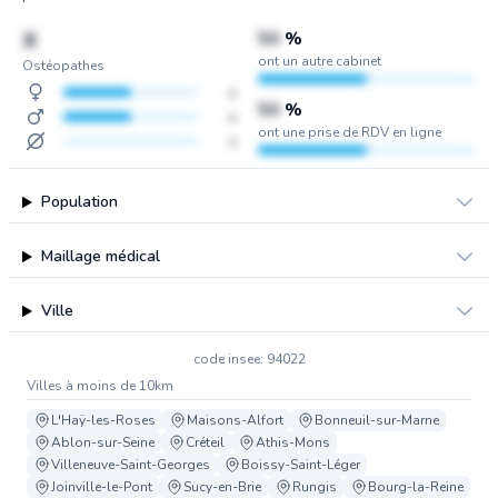
X
50
%
ont un autre cabinet
Ostéopathes
x
50
%
x
ont une prise de RDV en ligne
x
Population
Maillage médical
Ville
code insee: 94022
Villes à moins de 10km
L'Haÿ-les-Roses
Maisons-Alfort
Bonneuil-sur-Marne
Ablon-sur-Seine
Créteil
Athis-Mons
Villeneuve-Saint-Georges
Boissy-Saint-Léger
Joinville-le-Pont
Sucy-en-Brie
Rungis
Bourg-la-Reine