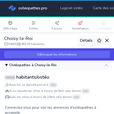
osteopathes.pro
Logiciel ostéo
Carte des os
Affichage
Filtres
Favoris
Installation
Contribuer
Choisy-le-Roi
Détails
94600
46129 habitants
Débloquer les informations
Ostéopathes à Choisy-le-Roi
xxxx
habitants/ostéo
Avec toi, la densité passe à
xxxx
Si on rajoute les villes à moins de 5km cela donne
xxxx
Avec les villes à moins de 10km cela donne
xxxx
Connectez-vous pour voir les annonces d'ostéopathes à
proximité.