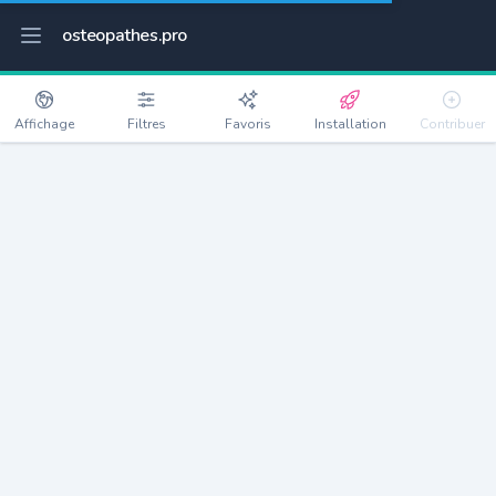
osteopathes.pro
Affichage
Filtres
Favoris
Installation
Contribuer
L'Haÿ-les-Roses
Détails
94240
31392 habitants
Débloquer les informations
Ostéopathes à L'Haÿ-les-Roses
xxxx
habitants/ostéo
Avec toi, la densité passe à
xxxx
Si on rajoute les villes à moins de 5km cela donne
xxxx
Avec les villes à moins de 10km cela donne
xxxx
Connectez-vous pour voir les annonces d'ostéopathes à
proximité.