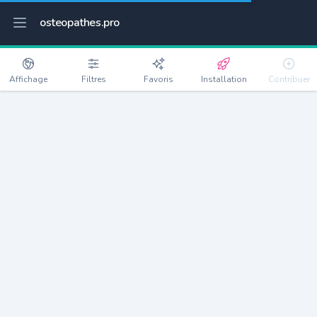
osteopathes.pro
Affichage
Filtres
Favoris
Installation
Contribuer
Villecresnes
Détails
94440
11642 habitants
Débloquer les informations
Ostéopathes à Villecresnes
xxxx
habitants/ostéo
Avec toi, la densité passe à
xxxx
Si on rajoute les villes à moins de 5km cela donne
xxxx
Avec les villes à moins de 10km cela donne
xxxx
Connectez-vous pour voir les annonces d'ostéopathes à
proximité.