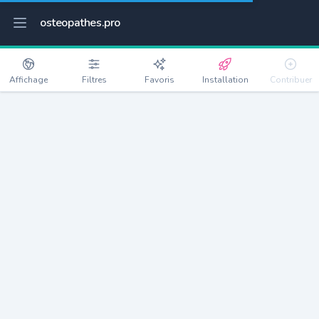
osteopathes.pro
Affichage
Filtres
Favoris
Installation
Contribuer
Pontoise
Détails
95300
31327 habitants
Débloquer les informations
Ostéopathes à Pontoise
xxxx
habitants/ostéo
Avec toi, la densité passe à
xxxx
Si on rajoute les villes à moins de 5km cela donne
xxxx
Avec les villes à moins de 10km cela donne
xxxx
Connectez-vous pour voir les annonces d'ostéopathes à
proximité.