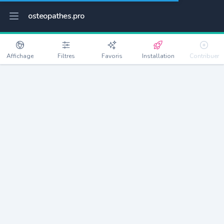
osteopathes.pro
Affichage
Filtres
Favoris
Installation
Contribuer
Roissy-en-France
Détails
95700
2738 habitants
Débloquer les informations
Ostéopathes à Roissy-en-France
xxxx
habitants/ostéo
Avec toi, la densité passe à
xxxx
Si on rajoute les villes à moins de 5km cela donne
xxxx
Avec les villes à moins de 10km cela donne
xxxx
Connectez-vous pour voir les annonces d'ostéopathes à
proximité.